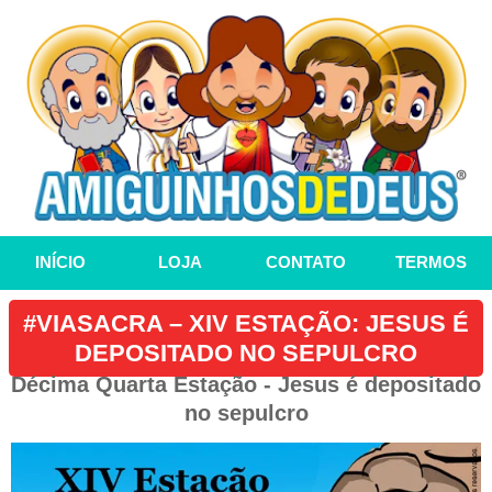
INÍCIO
LOJA
CONTATO
TERMOS
#VIASACRA – XIV ESTAÇÃO: JESUS É
DEPOSITADO NO SEPULCRO
Décima Quarta Estação - Jesus é depositado
no sepulcro