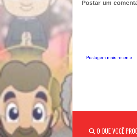
Postar um comentá
t
Postagem mais recente
O QUE VOCÊ PRO