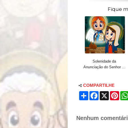
Fique m
Solenidade da
Anunciação do Senhor ...
COMPARTILHE
S
F
X
P
h
a
i
a
c
n
r
e
t
e
b
e
o
r
Nenhum comentári
o
e
k
s