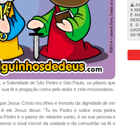
AS
A SE
É AU
DESD
E O
LUCR
OS
T
 a Solenidade de São Pedro e São Paulo, os pilares que
r sua fé e pregação como pelo ardor e zelo missionários.
que Jesus Cristo escolheu e investiu da dignidade de ser
. A ele Jesus disse: "Tu és Pedro e sobre esta pedra
São Pedro é o pastor do rebanho santo, é na sua pessoa e
emos o sinal visível da unidade e da comunhão na fé e