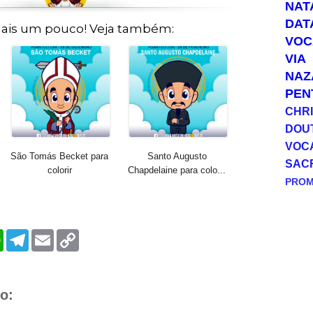
NAT
DAT
ais um pouco! Veja também:
VOC
VIA
NAZ
PEN
CHRI
DOU
VOC
São Tomás Becket para
Santo Augusto
SAC
colorir
Chapdelaine para colo...
PRO
W
T
E
C
h
e
m
o
a
l
a
p
t
e
i
y
s
g
l
L
A
r
i
o:
p
a
n