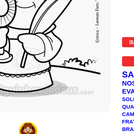
S
NO
EV
SOL
QUA
C
FRA
BRA