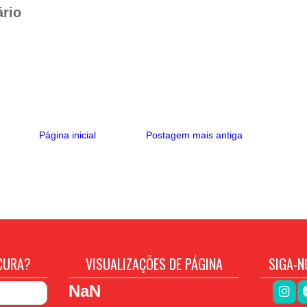
p
m
k
rio
Página inicial
Postagem mais antiga
CURA?
VISUALIZAÇÕES DE PÁGINA
SIGA-N
NaN