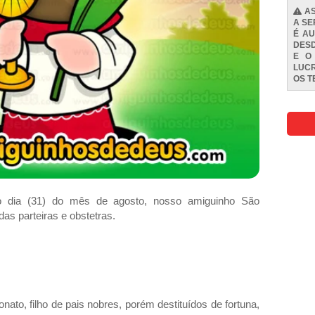
AS
A SE
É AU
DESD
E O
LUCR
OS
T
mo dia (31) do mês de agosto, nosso amiguinho São
as parteiras e obstetras.
to, filho de pais nobres, porém destituídos de fortuna,