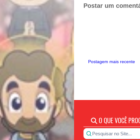
k
s
Postar um comentá
t
Postagem mais recente
O QUE VOCÊ PRO
Pesquisar no Site...