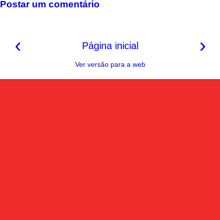
k
s
p
m
k
Postar um comentário
t
‹
›
Página inicial
Ver versão para a web