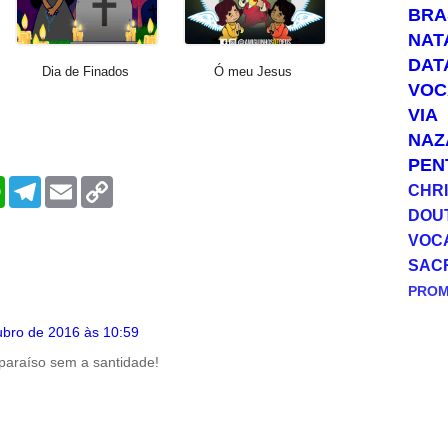
BRA
NAT
DAT
Dia de Finados
Ó meu Jesus
VOC
VIA
NAZ
PEN
W
T
E
C
CHRI
h
e
m
o
DOU
a
l
a
p
t
e
i
y
VOC
s
g
l
L
SAC
A
r
i
p
a
n
PRO
p
m
k
ubro de 2016 às 10:59
paraíso sem a santidade!