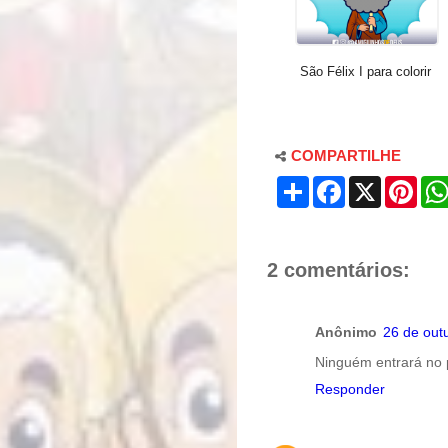
São Félix I para colorir
COMPARTILHE
S
F
X
P
h
a
i
a
c
n
r
e
t
e
b
e
o
r
2 comentários:
o
e
k
s
t
Anônimo
26 de out
Ninguém entrará no 
Responder