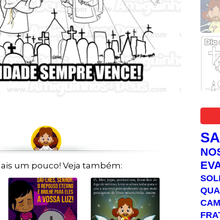
S
NO
EV
ais um pouco! Veja também:
SOL
QUA
C
FRA