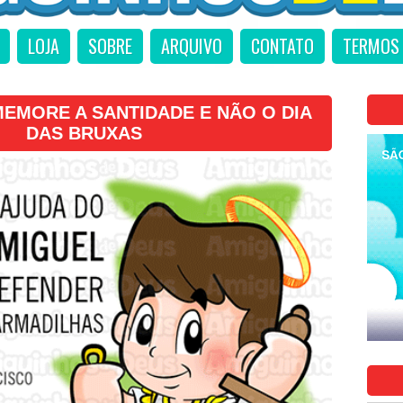
LOJA
SOBRE
ARQUIVO
CONTATO
TERMOS 
EMORE A SANTIDADE E NÃO O DIA
DAS BRUXAS