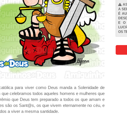
AS
A SE
É AU
DESD
E O
LUCR
OS
T
 católica para viver como Deus manda a Solenidade de
em que celebramos todos aqueles homens e mulheres que
prêmio que Deus tem preparado a todos os que amam e
les são os Sant@s, os que vivem eternamente no céu, e
s a viver a mesma santidade.