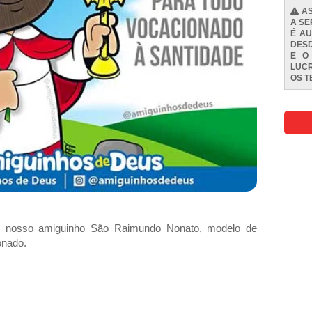
AS
A SE
É AU
DESD
E O
LUCR
OS
T
o nosso amiguinho São Raimundo Nonato, modelo de
onado.