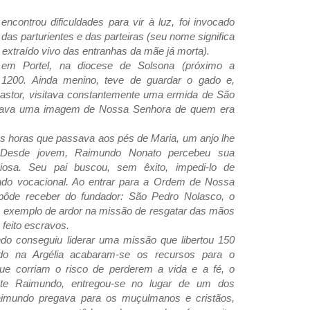
controu dificuldades para vir à luz, foi invocado
das parturientes e das parteiras (seu nome significa
i extraído vivo das entranhas da mãe já morta).
em Portel, na diocese de Solsona (próximo a
 1200. Ainda menino, teve de guardar o gado e,
astor, visitava constantemente uma ermida de São
erava uma imagem de Nossa Senhora de quem era
as horas que passava aos pés de Maria, um anjo lhe
 Desde jovem, Raimundo Nonato percebeu sua
igiosa. Seu pai buscou, sem êxito, impedi-lo de
do vocacional. Ao entrar para a Ordem de Nossa
pôde receber do fundador: São Pedro Nolasco, o
se exemplo de ardor na missão de resgatar das mãos
 feito escravos.
do conseguiu liderar uma missão que libertou 150
ndo na Argélia acabaram-se os recursos para o
ue corriam o risco de perderem a vida e a fé, o
ote Raimundo, entregou-se no lugar de um dos
Raimundo pregava para os muçulmanos e cristãos,