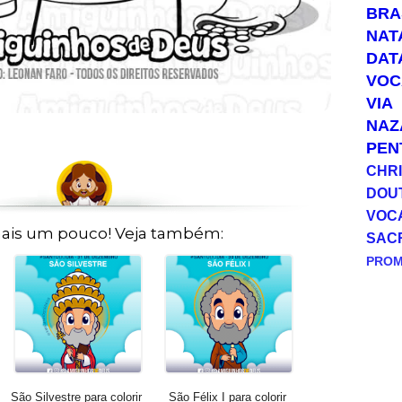
BRA
NAT
DAT
VOC
VIA
NAZ
PEN
CHRI
DOU
VOC
ais um pouco! Veja também:
SAC
PRO
São Silvestre para colorir
São Félix I para colorir