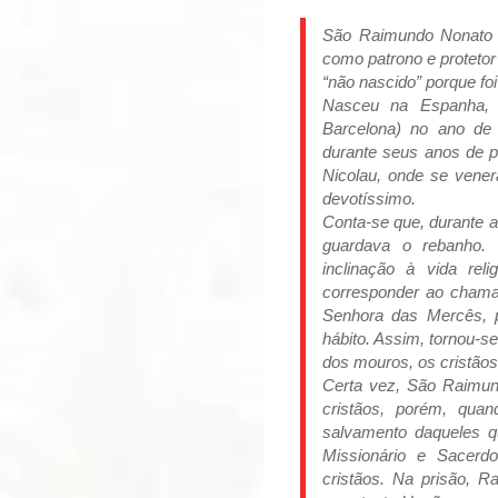
São Raimundo Nonato en
como patrono e protetor 
“não nascido” porque fo
Nasceu na Espanha, 
Barcelona) no ano de
durante seus anos de p
Nicolau, onde se ven
devotíssimo.
Conta-se que, durante 
guardava o rebanho.
inclinação à vida rel
corresponder ao chama
Senhora das Mercês, 
hábito. Assim, tornou-
dos mouros, os cristãos
Certa vez, São Raimun
cristãos, porém, qua
salvamento daqueles q
Missionário e Sacerd
cristãos. Na prisão, 