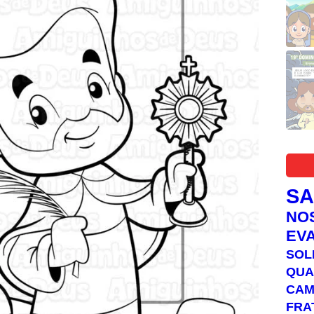
S
NO
EV
SOL
QUA
C
FRA