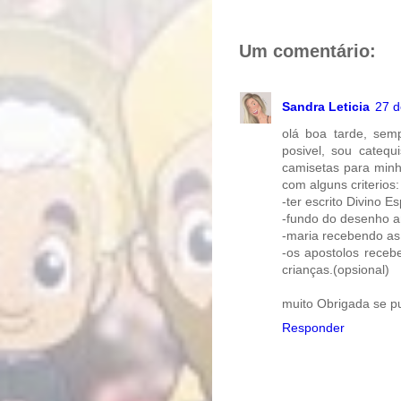
a
c
n
r
e
t
e
b
e
o
r
Um comentário:
o
e
k
s
t
Sandra Leticia
27 d
olá boa tarde, sem
posivel, sou catequ
camisetas para minh
com alguns criterios:
-ter escrito Divino Es
-fundo do desenho 
-maria recebendo as
-os apostolos receb
crianças.(opsional)
muito Obrigada se p
Responder