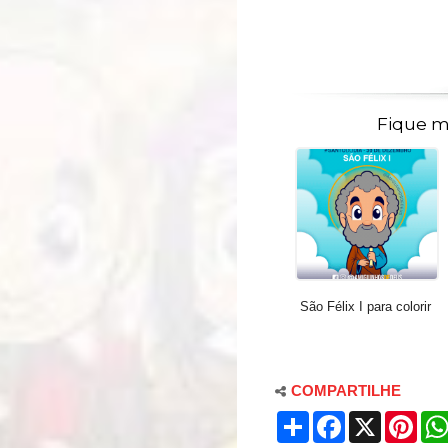
Fique m
São Félix I para colorir
COMPARTILHE
S
F
X
P
h
a
i