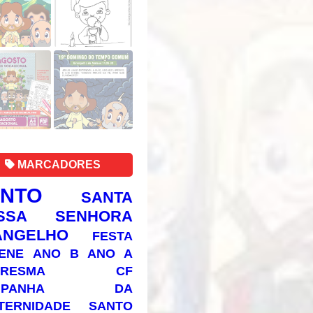
MARCADORES
ANTO
SANTA
SSA SENHORA
ANGELHO
FESTA
ENE
ANO B
ANO A
RESMA
CF
AMPANHA DA
TERNIDADE
SANTO