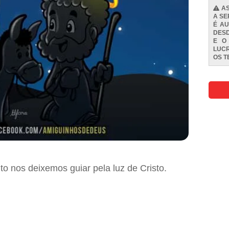
AS
A SE
É AU
DESD
E O
LUCR
OS
T
o nos deixemos guiar pela luz de Cristo.