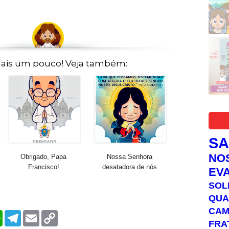
ais um pouco! Veja também:
S
NO
Obrigado, Papa
Nossa Senhora
Francisco!
desatadora de nós
EV
SOL
QUA
C
W
T
E
C
h
e
m
o
FRA