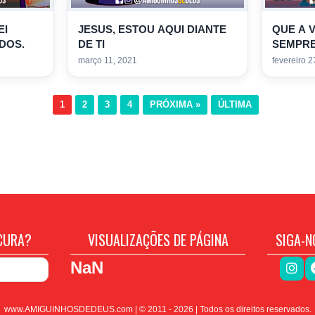
EI
JESUS, ESTOU AQUI DIANTE
QUE A 
DOS.
DE TI
SEMPRE
março 11, 2021
fevereiro 2
1
2
3
4
PRÓXIMA »
ÚLTIMA
CURA?
VISUALIZAÇÕES DE PÁGINA
SIGA-N
NaN
www.AMIGUINHOSDEDEUS.com | © 2011 -
2026
| Todos os direitos reservados.