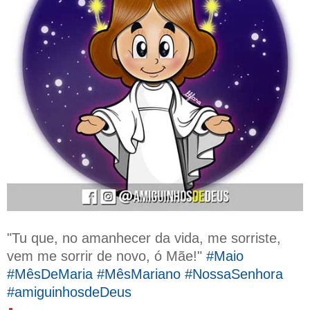
"Tu que, no amanhecer da vida, me sorriste,
vem me sorrir de novo, ó Mãe!"
#Maio
#MêsDeMaria #MêsMariano #NossaSenhora
#amiguinhosdeDeus