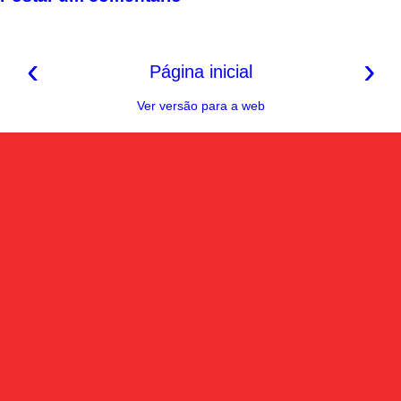
t
‹
›
Página inicial
Ver versão para a web