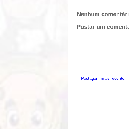
r
e
t
e
b
e
o
r
Nenhum comentári
o
e
k
s
Postar um comentá
t
Postagem mais recente