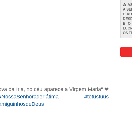
AS
A SE
É AU
DESD
E O
LUCR
OS
T
ova da Iria, no céu aparece a Virgem Maria" ❤
ssaSenhoradeFátima #totustuus
amiguinhosdeDeus