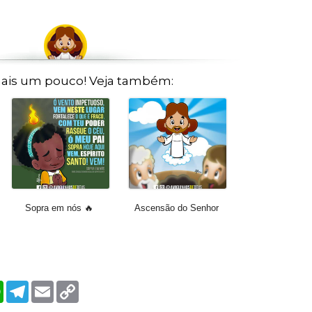
ais um pouco! Veja também:
Sopra em nós 🔥
Ascensão do Senhor
W
T
E
C
h
e
m
o
a
l
a
p