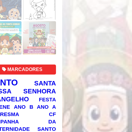
MARCADORES
ANTO
SANTA
SSA SENHORA
ANGELHO
FESTA
ENE
ANO B
ANO A
RESMA
CF
AMPANHA DA
TERNIDADE
SANTO