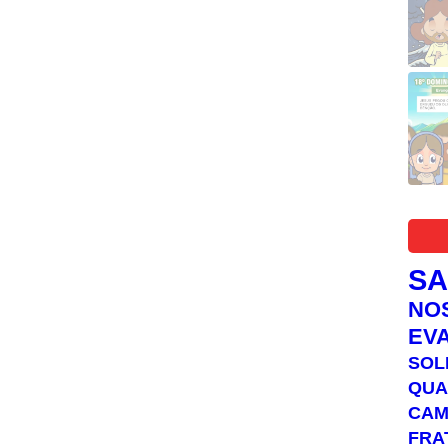
S
NO
EV
SOL
QUA
C
FRA