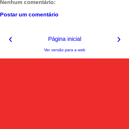
Nenhum comentário:
o
r
A
r
i
o
e
p
a
n
k
s
p
m
k
Postar um comentário
t
‹
›
Página inicial
Ver versão para a web