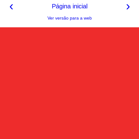
‹
›
Página inicial
Ver versão para a web