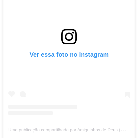
Ver essa foto no Instagram
U
ma publicação compartilhada por Amiguinhos de Deus (@amiguinhosdedeus)