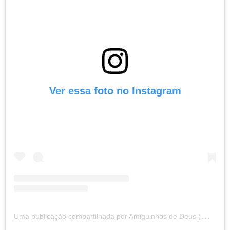
Ver essa foto no Instagram
U
ma publicação compartilhada por Amiguinhos de Deus (@amiguinhosdedeus)