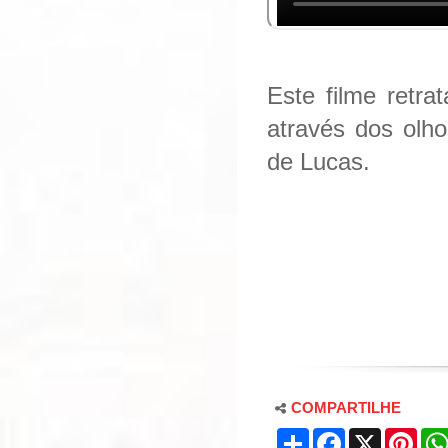
Este filme retra
através dos olh
de Lucas.
COMPARTILHE
S
F
X
P