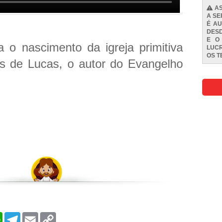
AS
A SE
É AU
DESD
E O
ta o nascimento da igreja primitiva
LUCR
OS
T
os de Lucas, o autor do Evangelho
W
T
E
C