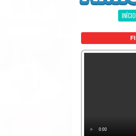
INÍCIO
F