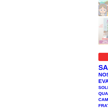
S
NO
EV
SOL
QUA
C
FRA