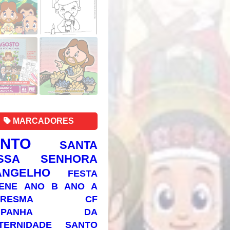
MARCADORES
ANTO
SANTA
SSA SENHORA
ANGELHO
FESTA
ENE
ANO B
ANO A
RESMA
CF
AMPANHA DA
TERNIDADE
SANTO