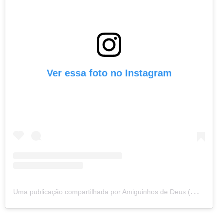
Ver essa foto no Instagram
U
ma publicação compartilhada por Amiguinhos de Deus (@amiguinhosdedeus)