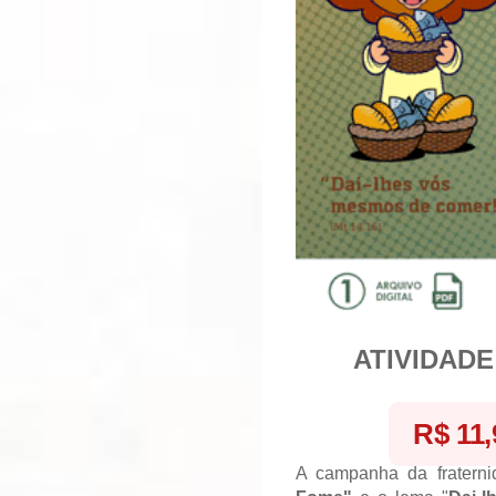
ATIVIDADE
R$ 11,
A campanha da fratern