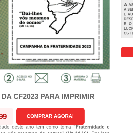
AS
A SE
É AU
DESD
E O
LUCR
OS
T
 DA CF2023 PARA IMPRIMIR
99
COMPRAR AGORA!
idade deste ano tem como tema
"Fraternidade e