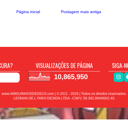
Página inicial
Postagem mais antiga
CURA?
VISUALIZAÇÕES DE PÁGINA
SIGA-N
10,865,950
www.AMIGUINHOSDEDEUS.com | © 2011 -
2026
| Todos os direitos reservados.
LEONAN DE L FARO DESIGN LTDA - CNPJ: 59.392.994/0001-81