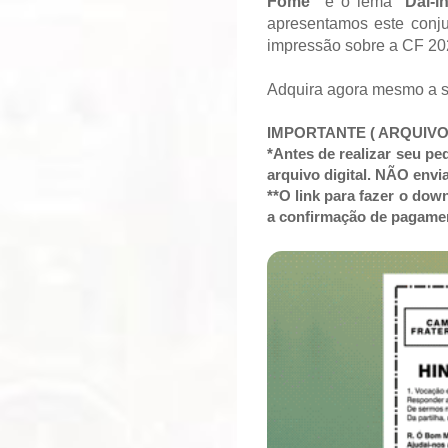
Fome"
e o lema "
Dai-l
apresentamos este conjun
impressão sobre a CF 20
Adquira agora mesmo a s
IMPORTANTE ( ARQUIVO
*Antes de realizar seu pe
arquivo digital. NÃO env
**O link para fazer o dow
a confirmação de pagame