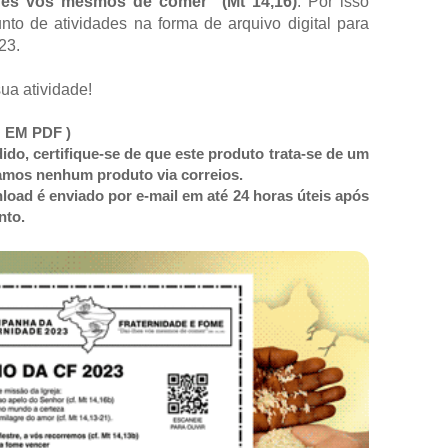
hes vós mesmos de comer" (Mt 14,16)
. Por isso
to de atividades na forma de arquivo digital para
23.
ua atividade!
 EM PDF )
dido, certifique-se de que este produto trata-se de um
iamos nenhum produto via correios.
nload é enviado por e-mail em até 24 horas úteis após
nto.