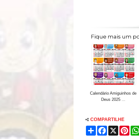
Fique mais um p
Calendário Amiguinhos de
Deus 2025 ...
COMPARTILHE
S
F
X
P
h
a
i
a
c
n