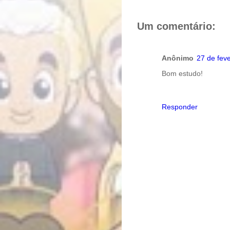
r
e
t
e
b
e
o
r
Um comentário:
o
e
k
s
t
Anônimo
27 de fev
Bom estudo!
Responder