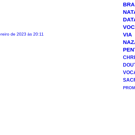
BRA
t
e
i
y
s
g
l
L
NAT
A
r
i
p
a
n
DAT
p
m
k
VOC
VIA
ereiro de 2023 às 20:11
NAZ
PEN
CHRI
DOU
VOC
SAC
PRO