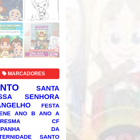
MARCADORES
ANTO
SANTA
SSA SENHORA
ANGELHO
FESTA
ENE
ANO B
ANO A
RESMA
CF
AMPANHA DA
TERNIDADE
SANTO