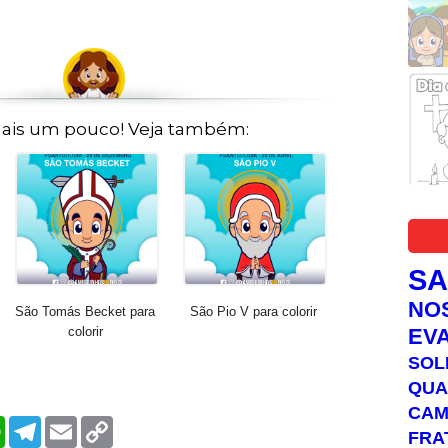
ais um pouco! Veja também:
S
NO
São Tomás Becket para
São Pio V para colorir
colorir
EV
SOL
QUA
C
W
T
E
C
FRA
h
e
m
o