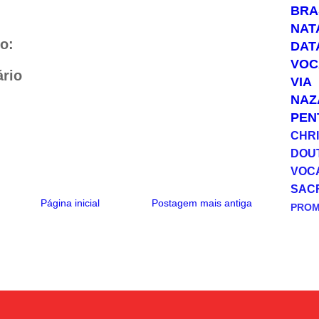
a
l
a
p
BRA
t
e
i
y
NAT
s
g
l
L
A
r
i
o:
DAT
p
a
n
VOC
p
m
k
rio
VIA
NAZ
PEN
CHRI
DOU
VOC
SAC
Página inicial
Postagem mais antiga
PRO