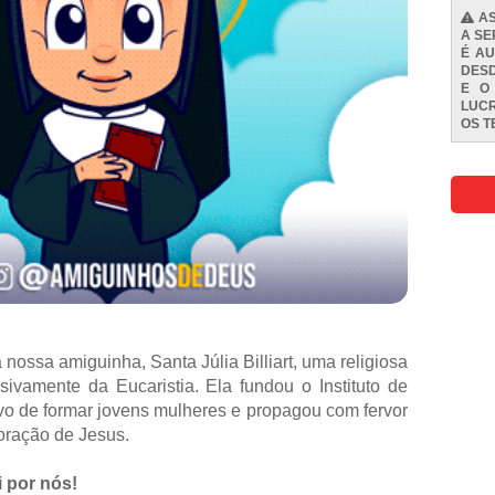
AS
A SE
É AU
DESD
E O
LUCR
OS
T
nossa amiguinha, Santa Júlia Billiart, uma religiosa
ivamente da Eucaristia. Ela fundou o Instituto de
vo de formar jovens mulheres e propagou com fervor
ração de Jesus.
ai por nós!