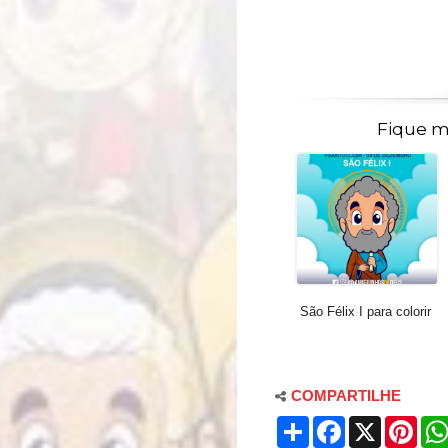
Fique m
São Félix I para colorir
COMPARTILHE
S
F
X
P
h
a
i