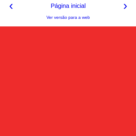
‹
›
Página inicial
Ver versão para a web