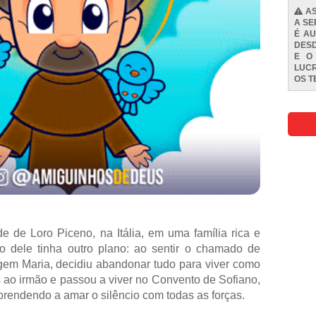
AS
A SE
É AU
DESD
E O
LUCR
OS
T
e de Loro Piceno, na Itália, em uma família rica e
 dele tinha outro plano: ao sentir o chamado de
gem Maria, decidiu abandonar tudo para viver como
s ao irmão e passou a viver no Convento de Sofiano,
prendendo a amar o silêncio com todas as forças.