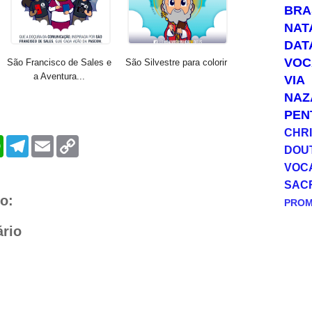
BRA
NAT
DAT
VOC
São Francisco de Sales e
São Silvestre para colorir
a Aventura...
VIA
NAZ
PEN
CHRI
W
T
E
C
DOU
h
e
m
o
a
l
a
p
VOC
t
e
i
y
SAC
s
g
l
L
A
r
i
o:
PRO
p
a
n
p
m
k
rio