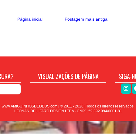
Página inicial
Postagem mais antiga
CURA?
VISUALIZAÇÕES DE PÁGINA
SIGA-N
www.AMIGUINHOSDEDEUS.com | © 2011 -
2026
| Todos os direitos reservados.
LEONAN DE L FARO DESIGN LTDA - CNPJ: 59.392.994/0001-81