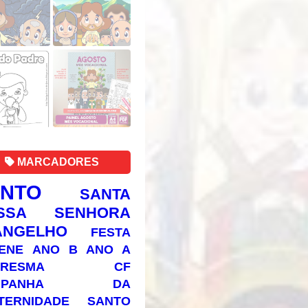
MARCADORES
ANTO
SANTA
SSA SENHORA
ANGELHO
FESTA
ENE
ANO B
ANO A
RESMA
CF
AMPANHA DA
TERNIDADE
SANTO