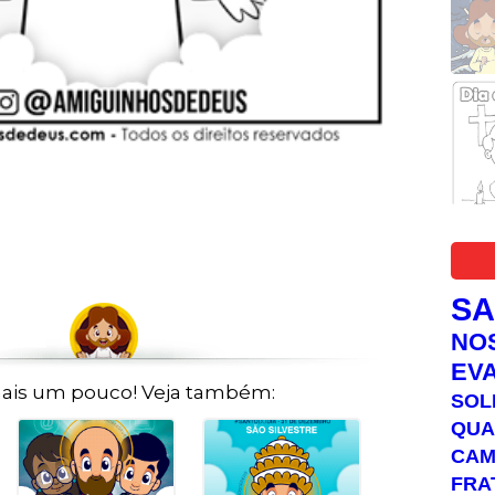
S
NO
EV
ais um pouco! Veja também:
SOL
QUA
C
FRA