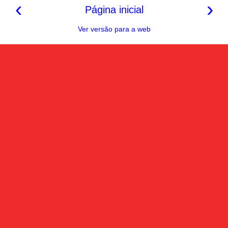
‹
›
Página inicial
Ver versão para a web