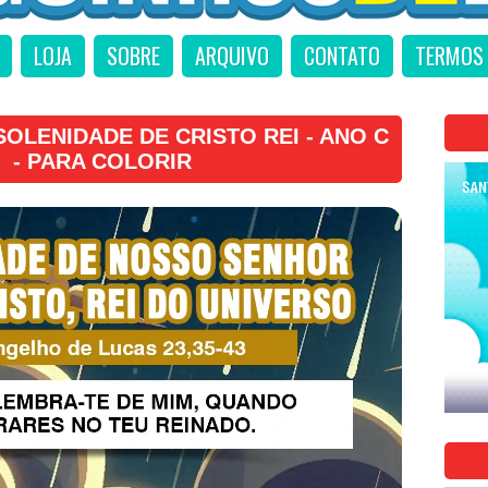
LOJA
SOBRE
ARQUIVO
CONTATO
TERMOS 
OLENIDADE DE CRISTO REI - ANO C
- PARA COLORIR