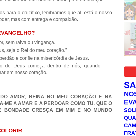
 para o crucifixo, lembramos que ali está o nosso
poder, mas com entrega e compaixão.
 EVANGELHO?
r, sem raiva ou vingança.
s, seja o Rei do meu coração.”
perdão e confie na misericórdia de Jesus.
no de Deus começa dentro de nós, quando
nar em nosso coração.
S
NO
 DO AMOR, REINA NO MEU CORAÇÃO E NA
EV
NA-ME A AMAR E A PERDOAR COMO TU. QUE O
SOL
 E BONDADE CRESÇA EM MIM E NO MUNDO
QUA
C
COLORIR
FRA