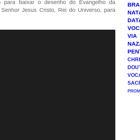
o para baixar o desenho do Evangelho da
BRA
Senhor Jesus Cristo, Rei do Universo, para
NAT
DAT
VOC
VIA
NAZ
PEN
CHRI
DOU
VOC
SAC
PRO