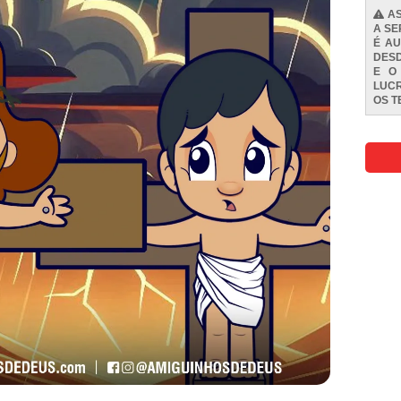
AS
A SE
É AU
DESD
E O
LUCR
OS
T