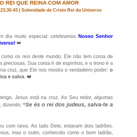
 O REI QUE REINA COM AMOR
23,35-43 | Solenidade de Cristo Rei do Universo
m dia muito especial: celebramos
Nosso Senhor
iverso!
👑
 como os reis deste mundo. Ele não tem coroa de
s preciosas. Sua coroa é de espinhos, e o trono é a
, na cruz, que Ele nos mostra o verdadeiro poder:
o
oa e salva.
❤️
ingo, Jesus está na cruz. Ao Seu redor, algumas
“Se és o rei dos judeus, salva-te a
, dizendo:
 com raiva. Ao lado Dele, estavam dois ladrões.
us, mas o outro, conhecido como o bom ladrão,