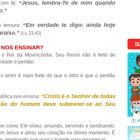
“Jesus, lembra-Te de mim quando
com fé:
o.”
“Em verdade te digo: ainda hoje
 ternura:
raíso.”
(Lc 23,43)
 NOS ENSINAR?
o Rei da Misericórdia. Seu Reino não é feito de
ndade e perdão.
 o amor é mais forte do que o ódio e que o perdão
“Cristo é o Senhor de todas
tólica nos ensina:
ação do homem deve submeter-se ao Seu
ver como Ele viveu: amando, servindo e perdoando.
em Jesus e abriu seu coração no último momento. E
r, mostrando que nunca é tarde para recomeçar.