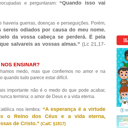
“Quando isso vai
reocupadas e perguntaram:
e haveria guerras, doenças e perseguições. Porém,
s sereis odiados por causa do meu nome.
lo da vossa cabeça se perderá. É pela
que salvareis as vossas almas.”
(Lc 21,17-
 NOS ENSINAR?
nhamos medo, mas que confiemos no amor e na
quando tudo parece estar difícil.
ais importante não é o medo do que pode acabar,
unca termina: o amor de Deus e a vida eterna.
“A esperança é a virtude
atólica nos lembra:
os o Reino dos Céus e a vida eterna,
ssas de Cristo.”
(CaIC §1817)