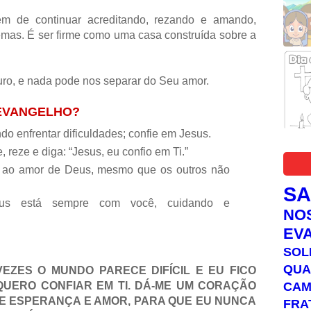
gem de continuar acreditando, rezando e amando,
as. É ser firme como uma casa construída sobre a
uro, e nada pode nos separar do Seu amor.
 EVANGELHO?
 enfrentar dificuldades; confie em Jesus.
, reze e diga: “Jesus, eu confio em Ti.”
 e ao amor de Deus, mesmo que os outros não
S
sus está sempre com você, cuidando e
NO
EV
SOL
QUA
EZES O MUNDO PARECE DIFÍCIL E EU FICO
C
QUERO CONFIAR EM TI. DÁ-ME UM CORAÇÃO
 DE ESPERANÇA E AMOR, PARA QUE EU NUNCA
FRA