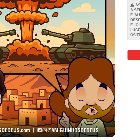
AS
A SE
É AU
DESD
E O
LUCR
OS
T