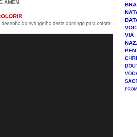
E. AMÉM.
BRA
NAT
COLORIR
DAT
o desenho do evangelho deste domingo para colorir!
VOC
VIA
NAZ
PEN
CHRI
DOU
VOC
SAC
PRO