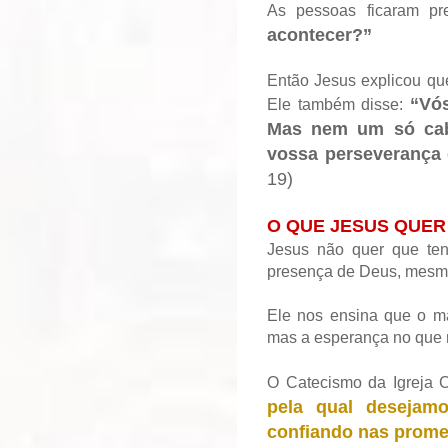
As pessoas ficaram p
acontecer?”
Então Jesus explicou qu
“Vó
Ele também disse:
Mas nem um só cabe
vossa perseverança 
19)
O QUE JESUS QUER
Jesus não quer que te
presença de Deus, mesmo 
Ele nos ensina que o m
mas a esperança no que n
O Catecismo da Igreja C
pela qual desejam
confiando nas prome