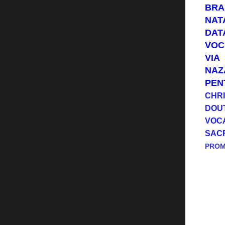
BRA
NAT
DAT
VOC
VIA
NAZ
PEN
CHRI
DOU
VOC
SAC
PRO