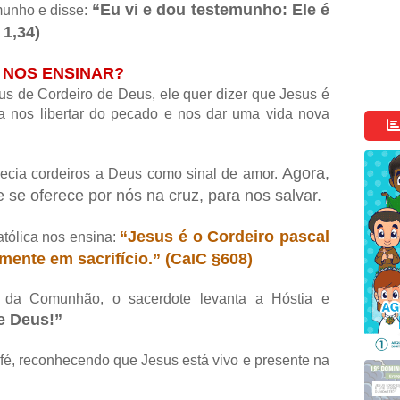
“Eu vi e dou testemunho: Ele é
munho e disse:
 1,34)
 NOS ENSINAR?
 de Cordeiro de Deus, ele quer dizer que Jesus é
a nos libertar do pecado e nos dar uma vida nova
Agora,
recia cordeiros a Deus como sinal de amor.
 se oferece por nós na cruz, para nos salvar.
“Jesus é o Cordeiro pascal
tólica nos ensina:
mente em sacrifício.” (CaIC §608)
 da Comunhão, o sacerdote levanta a Hóstia e
e Deus!”
é, reconhecendo que Jesus está vivo e presente na