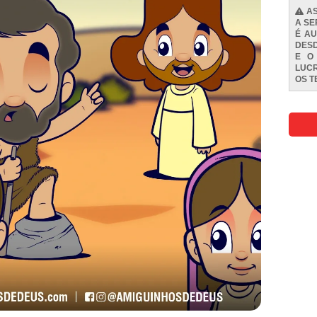
AS
A SE
É AU
DESD
E O
LUCR
OS
T