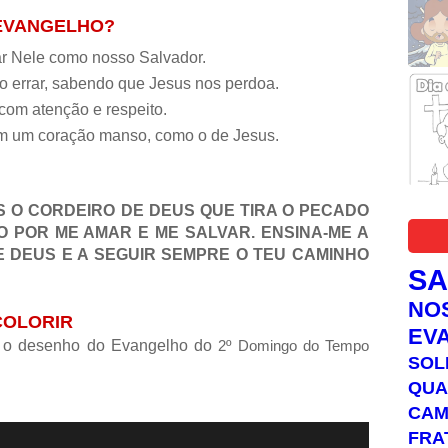
 EVANGELHO?
ar Nele como nosso Salvador.
o errar, sabendo que Jesus nos perdoa.
 com atenção e respeito.
om um coração manso, como o de Jesus.
S O CORDEIRO DE DEUS QUE TIRA O PECADO
 POR ME AMAR E ME SALVAR. ENSINA-ME A
E DEUS E A SEGUIR SEMPRE O TEU CAMINHO
S
NO
COLORIR
EV
e o desenho do Evangelho do
2º Domingo do Tempo
SOL
QUA
C
FRA