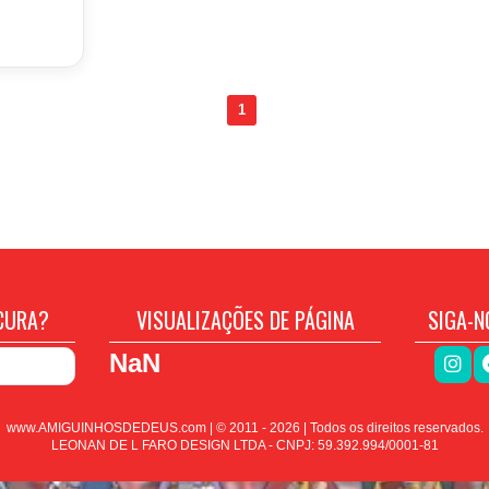
1
CURA?
VISUALIZAÇÕES DE PÁGINA
SIGA-N
NaN
www.AMIGUINHOSDEDEUS.com | © 2011 -
2026
| Todos os direitos reservados.
LEONAN DE L FARO DESIGN LTDA - CNPJ: 59.392.994/0001-81