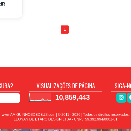
IR
1
CURA?
VISUALIZAÇÕES DE PÁGINA
SIGA-N
10,859,443
www.AMIGUINHOSDEDEUS.com | © 2011 -
2026
| Todos os direitos reservados.
LEONAN DE L FARO DESIGN LTDA - CNPJ: 59.392.994/0001-81