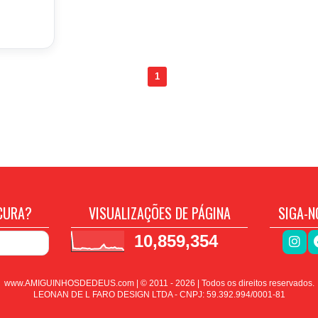
1
CURA?
VISUALIZAÇÕES DE PÁGINA
SIGA-N
10,859,354
www.AMIGUINHOSDEDEUS.com | © 2011 -
2026
| Todos os direitos reservados.
LEONAN DE L FARO DESIGN LTDA - CNPJ: 59.392.994/0001-81