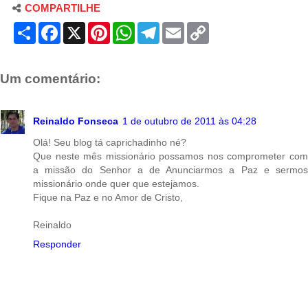
COMPARTILHE
S
F
X
P
W
T
E
C
h
a
i
h
e
m
o
a
c
n
a
l
a
p
r
e
t
t
e
i
y
e
b
e
s
g
l
L
Um comentário:
o
r
A
r
i
o
e
p
a
n
k
s
p
m
k
t
Reinaldo Fonseca
1 de outubro de 2011 às 04:28
Olá! Seu blog tá caprichadinho né?
Que neste mês missionário possamos nos comprometer com
a missão do Senhor a de Anunciarmos a Paz e sermos
missionário onde quer que estejamos.
Fique na Paz e no Amor de Cristo,
Reinaldo
Responder