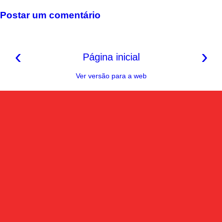
o
e
p
a
n
k
s
p
m
k
Postar um comentário
t
‹
›
Página inicial
Ver versão para a web