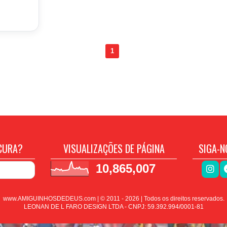
1
CURA?
VISUALIZAÇÕES DE PÁGINA
SIGA-N
10,865,007
www.AMIGUINHOSDEDEUS.com | © 2011 -
2026
| Todos os direitos reservados.
LEONAN DE L FARO DESIGN LTDA - CNPJ: 59.392.994/0001-81