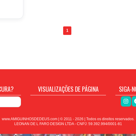
1
CURA?
VISUALIZAÇÕES DE PÁGINA
SIGA-N
www.AMIGUINHOSDEDEUS.com | © 2011 -
2026
| Todos os direitos reservados.
LEONAN DE L FARO DESIGN LTDA - CNPJ: 59.392.994/0001-81