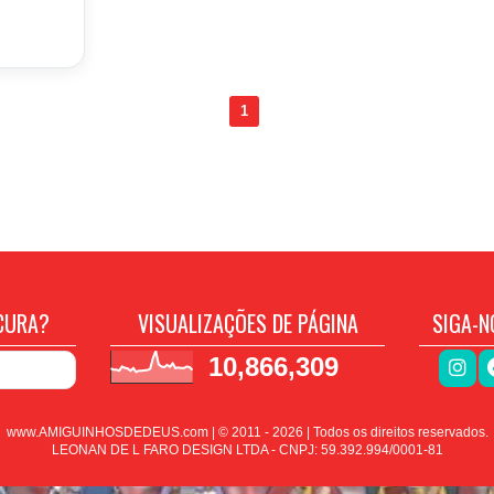
1
CURA?
VISUALIZAÇÕES DE PÁGINA
SIGA-N
10,866,309
www.AMIGUINHOSDEDEUS.com | © 2011 -
2026
| Todos os direitos reservados.
LEONAN DE L FARO DESIGN LTDA - CNPJ: 59.392.994/0001-81