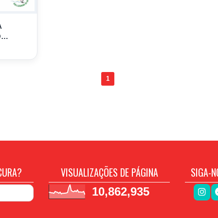
A
O
1
CURA?
VISUALIZAÇÕES DE PÁGINA
SIGA-N
10,862,935