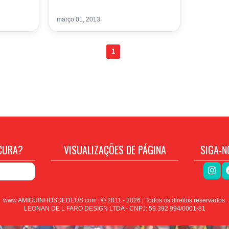
março 01, 2013
1
CURA?
VISUALIZAÇÕES DE PÁGINA
SIGA-N
www.AMIGUINHOSDEDEUS.com | © 2011 -
2026
| Todos os direitos reservados.
LEONAN DE L FARO DESIGN LTDA - CNPJ: 59.392.994/0001-81