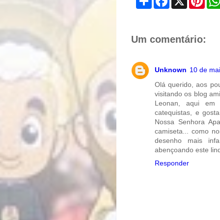
h
a
i
a
c
n
r
e
t
e
b
e
o
r
Um comentário:
o
e
k
s
t
Unknown
10 de mai
Olá querido, aos po
visitando os blog a
Leonan, aqui em 
catequistas, e gost
Nossa Senhora Apar
camiseta... como n
desenho mais infa
abençoando este lin
Responder