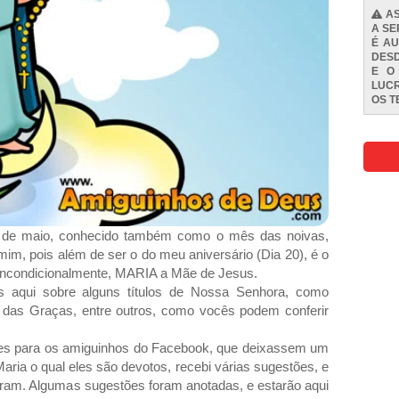
AS
A SE
É AU
DESD
E O
LUCR
OS
T
 de maio, conhecido também como o mês das noivas,
mim, pois além de ser o do meu aniversário (Dia 20), é o
ncondicionalmente, MARIA a Mãe de Jesus.
s aqui sobre alguns títulos de Nossa Senhora, como
das Graças, entre outros, como vocês podem conferir
es para os amiguinhos do Facebook, que deixassem um
aria o qual eles são devotos, recebi várias sugestões, e
eram. Algumas sugestões foram anotadas, e estarão aqui