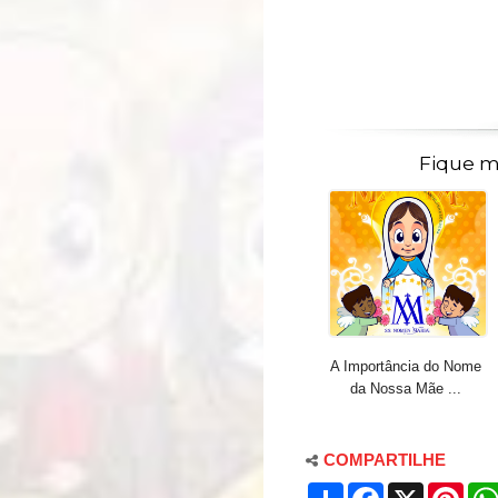
Fique m
A Importância do Nome
da Nossa Mãe ...
COMPARTILHE
S
F
X
P