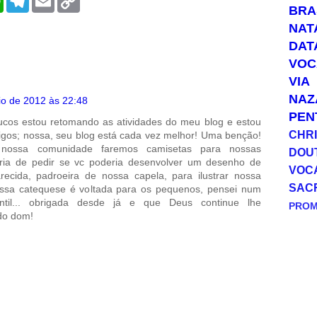
h
e
m
o
BRA
a
l
a
p
NAT
t
e
i
y
s
g
l
L
DAT
A
r
i
VOC
p
a
n
p
m
k
VIA
NAZ
o de 2012 às 22:48
PEN
ucos estou retomando as atividades do meu blog e estou
CHRI
migos; nossa, seu blog está cada vez melhor! Uma benção!
nossa comunidade faremos camisetas para nossas
DOU
aria de pedir se vc poderia desenvolver um desenho de
VOC
ecida, padroeira de nossa capela, para ilustrar nossa
SAC
ossa catequese é voltada para os pequenos, pensei num
ntil... obrigada desde já e que Deus continue lhe
PRO
do dom!