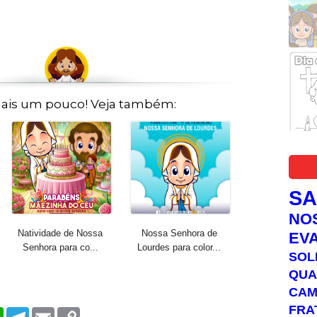
ais um pouco! Veja também:
S
NO
Natividade de Nossa
Nossa Senhora de
EV
Senhora para co...
Lourdes para color...
SOL
QUA
C
FRA
W
T
E
C