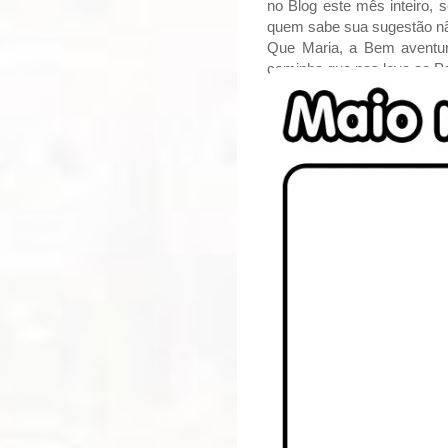
no Blog este mês inteiro, 
quem sabe sua sugestão nã
Que Maria, a Bem aventur
caminho que nos leva ao Pa