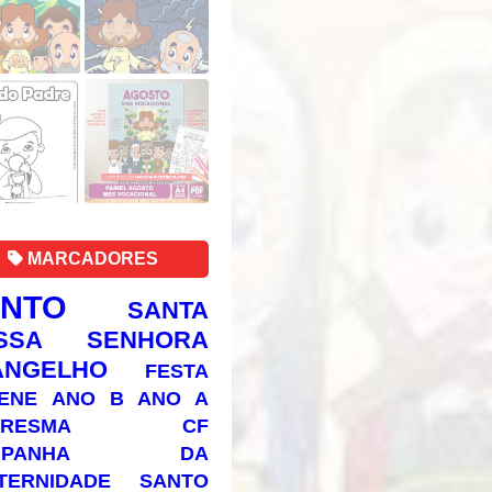
MARCADORES
ANTO
SANTA
SSA SENHORA
ANGELHO
FESTA
ENE
ANO B
ANO A
RESMA
CF
AMPANHA DA
TERNIDADE
SANTO